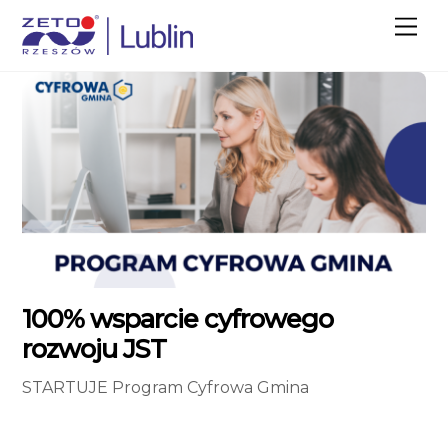
M
e
n
u
100% wsparcie cyfrowego
rozwoju JST
STARTUJE Program Cyfrowa Gmina