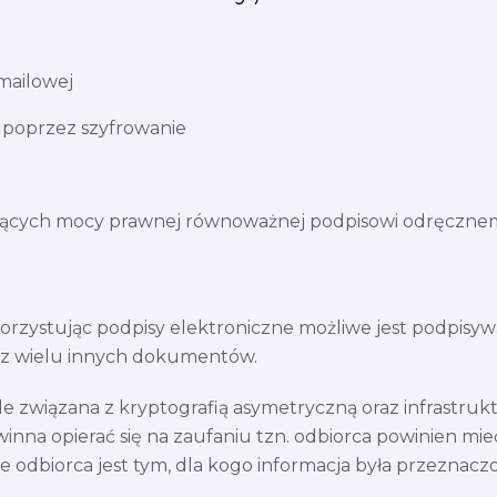
mailowej
 poprzez szyfrowanie
ących mocy prawnej równoważnej podpisowi odręczn
ystując podpisy elektroniczne możliwe jest podpisywani
az wielu innych dokumentów.
śle związana z kryptografią asymetryczną oraz infrastr
na opierać się na zaufaniu tzn. odbiorca powinien mieć
 odbiorca jest tym, dla kogo informacja była przeznacz