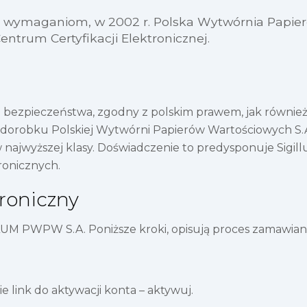
 wymaganiom, w 2002 r. Polska Wytwórnia Papier
ntrum Certyfikacji Elektronicznej.
ezpieczeństwa, zgodny z polskim prawem, jak również p
 dorobku Polskiej Wytwórni Papierów Wartościowych S.A.
wyższej klasy. Doświadczenie to predysponuje Sigillum 
ronicznych.
roniczny
M PWPW S.A. Poniższe kroki, opisują proces zamawiani
ie link do aktywacji konta – aktywuj.