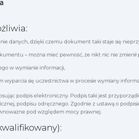
żliwia:
ie danych, dzięki czemu dokument taki staje się niepr
okumentu – można mieć pewność, że nikt nic nie zmienił p
go w wymianie informacji,
 wyparcia się uczestnictwa w procesie wymiany informac
jąc podpis elektroniczny. Podpis taki jest przyporząd
onicznej, podpisu odręcznego. Zgodnie z ustawą o podpisi
 równoważne pod względem mocy prawnej.
kwalifikowany):