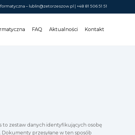
nformatyczna –
lublin@zetorzeszow.pl
|
+48 81 506 51 51
ormatyczna
FAQ
Aktualności
Kontakt
 to zestaw danych identyfikujących osobę
ych. Dokumenty przesyłane w ten sposób