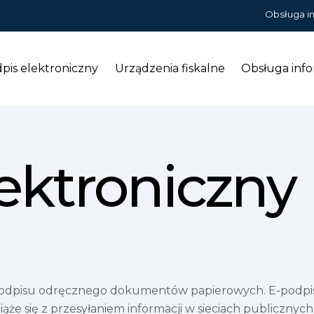
Obsługa i
pis elektroniczny
Urządzenia fiskalne
Obsługa inf
ektroniczny
podpisu odręcznego dokumentów papierowych. E-podpis
Wiąże się z przesyłaniem informacji w sieciach publiczn