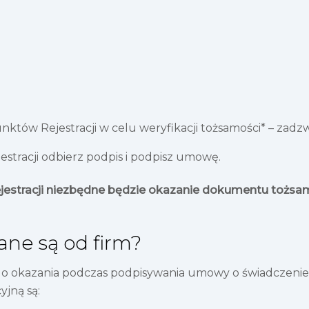
któw Rejestracji w celu weryfikacji tożsamości* – zadz
stracji odbierz podpis i podpisz umowę.
ejestracji niezbędne będzie okazanie dokumentu tożsam
ne są od firm?
kazania podczas podpisywania umowy o świadczenie us
yjną są: