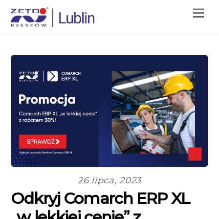
M
e
n
u
26 lipca, 2023
Odkryj Comarch ERP XL
„w lekkiej cenie” z