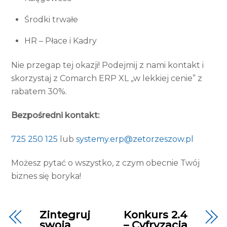
Środki trwałe
HR – Płace i Kadry
Nie przegap tej okazji! Podejmij z nami kontakt i
skorzystaj z Comarch ERP XL „w lekkiej cenie” z
rabatem 30%.
Bezpo
średni kontakt:
725 250 125
lub
systemy.erp@zetorzeszow.pl
Możesz pytać o wszystko, z czym obecnie Twój
biznes się boryka!
Zintegruj
Konkurs 2.4
swoją
– Cyfryzacja