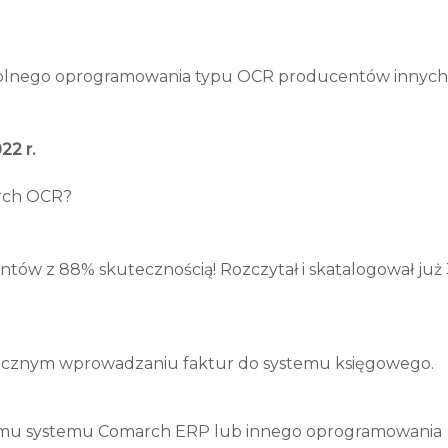
wolnego oprogramowania typu OCR producentów innych
22 r.
arch OCR?
w z 88% skutecznością! Rozczytał i skatalogował już
y ręcznym wprowadzaniu faktur do systemu księgowego.
iomu systemu Comarch ERP lub innego oprogramowania