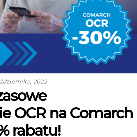
ździernika, 2022
zasowe
e OCR na Comarch
% rabatu!