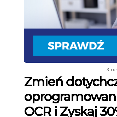
3 pa
Zmień dotychc
oprogramowani
OCR i Zyskaj 30