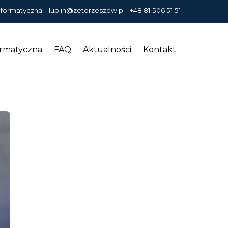
nformatyczna –
lublin@zetorzeszow.pl
|
+48 81 506 51 51
ormatyczna
FAQ
Aktualności
Kontakt